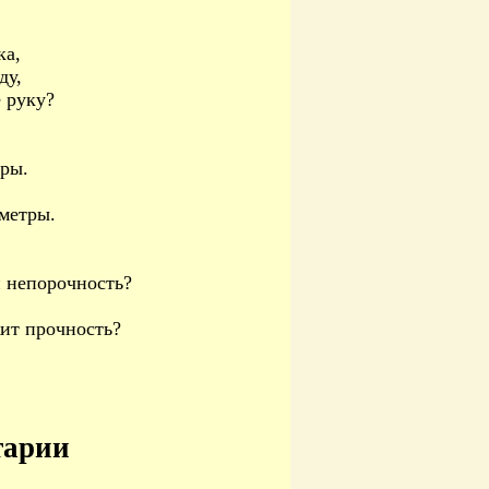
ка,
ду,
е руку?
тры.
ометры.
и непорочность?
жит прочность?
тарии