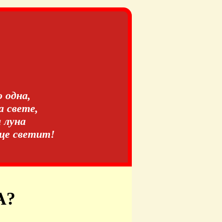
о одна,
 свете,
а луна
нце светит!
А?