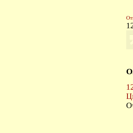
От
1
О
1
Ц
О