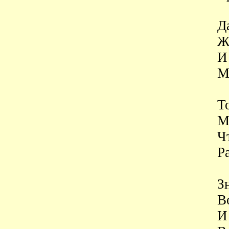
Д
Ж
И
М
То
М
Ч
Р
З
В
И