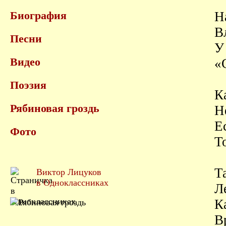
Биография
Н
В
Песни
У
Видео
«
Поэзия
К
Рябиновая гроздь
Н
Е
Фото
Т
Т
Виктор Лицуков
в Одноклассниках
Л
К
В