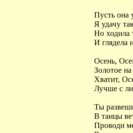
Пусть она 
Я удачу та
Но ходила
И глядела 
Осень, Осе
Золотое на
Хватит, Осе
Лучше с ли
Ты развеши
В танцы ве
Проводи м