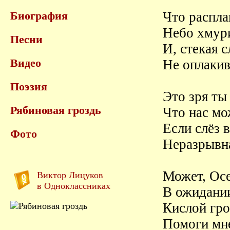
Биография
Что распла
Небо хмур
Песни
И, стекая 
Видео
Не оплаки
Поэзия
Это зря ты
Рябиновая гроздь
Что нас мо
Если слёз 
Фото
Неразрывна
Может, Осе
Виктор Лицуков
в Одноклассниках
В ожидании
Кислой гро
Помоги мне