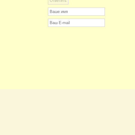
щены. Полное или частичное копирование произведений и любых
ено без письменного разрешения владельцев авторских прав.
алов, в какой бы то ни было форме, производится с их авторами.
ka@mail.ru