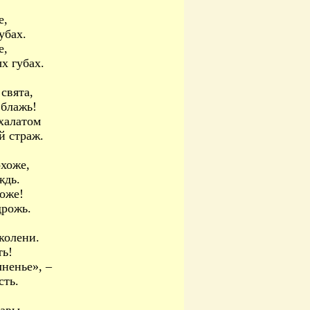
е,
убах.
е,
х губах.
свята,
 блажь!
халатом
й страж.
охоже,
ждь.
Боже!
дрожь.
колени.
ть!
лненье», –
сть.