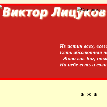
Из истин всех, всег
Есть абсолютная на
- Живи как Бог, пок
На небе есть и сол
* * *