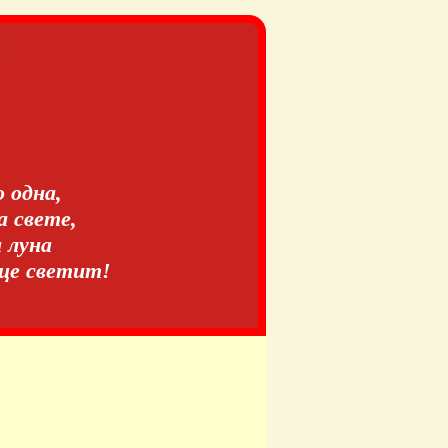
о одна,
 свете,
а луна
нце светит!