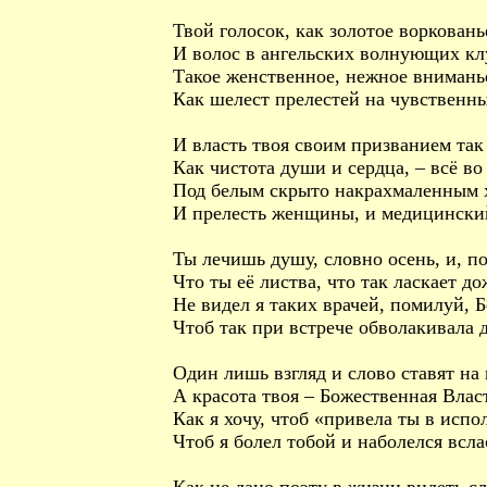
Твой голосок, как золотое ворковань
И волос в ангельских волнующих кл
Такое женственное, нежное внимань
Как шелест прелестей на чувственны
И власть твоя своим призванием так 
Как чистота души и сердца, – всё во
Под белым скрыто накрахмаленным 
И прелесть женщины, и медицински
Ты лечишь душу, словно осень, и, п
Что ты её листва, что так ласкает до
Не видел я таких врачей, помилуй, 
Чтоб так при встрече обволакивала 
Один лишь взгляд и слово ставят на 
А красота твоя – Божественная Влас
Как я хочу, чтоб «привела ты в испо
Чтоб я болел тобой и наболелся всла