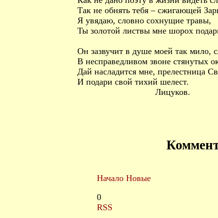
Как не дано поэту в жизни видеть с
Так не обнять тебя – сжигающей Зар
Я увядаю, словно сохнущие травы,
Ты золотой листвы мне шорох подар
Он зазвучит в душе моей так мило, 
В несправедливом звоне стянутых 
Дай насладится мне, прелестница Св
И подари свой тихий шелест.
Лицуков.
Коммен
Начало
Новые
0
RSS