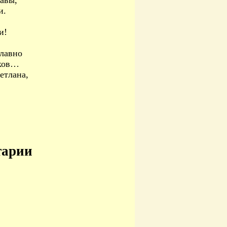
лавы,
и.
и!
славно
оков…
етлана,
тарии