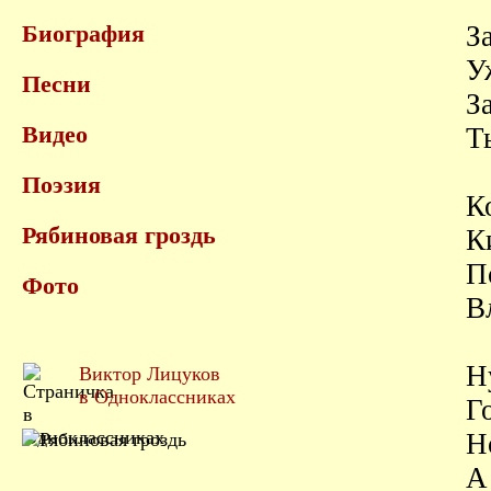
Биография
З
У
Песни
З
Видео
Т
Поэзия
К
Рябиновая гроздь
К
П
Фото
В
Н
Виктор Лицуков
в Одноклассниках
Г
Н
А