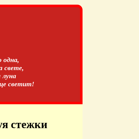
о одна,
 свете,
а луна
нце светит!
уя стежки