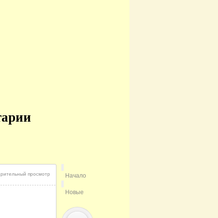
тарии
рительный просмотр
Начало
Новые