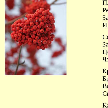
П
Р
З
И
С
З
Ц
Ч
К
Б
В
С
К