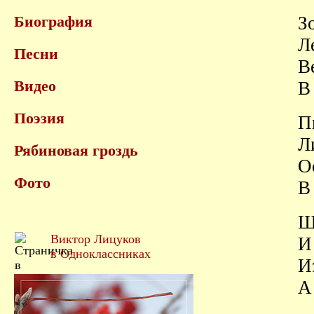
Биография
З
Л
Песни
В
Видео
В
Поэзия
П
Л
Рябиновая гроздь
О
Фото
В
Ш
Виктор Лицуков
И
в Одноклассниках
И
А