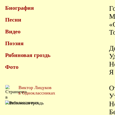
Биография
Г
М
Песни
«
Видео
Т
Поэзия
Д
Рябиновая гроздь
У
Н
Фото
Я
О
Виктор Лицуков
в Одноклассниках
У
Н
Б