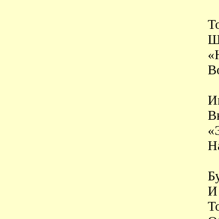
Т
Ш
«
В
И
В
«
Н
Б
И
Т