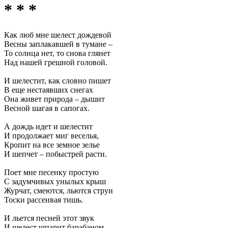
* * *
Как люб мне шелест дождевой
Весны заплакавшей в тумане –
То солнца нет, то снова глянет
Над нашей грешной головой.
И шелестит, как словно пишет
В еще нестаявших снегах
Она живет природа – дышит
Весной шагая в сапогах.
А дождь идет и шелестит
И продолжает миг веселья,
Кропит на все земное зелье
И шепчет – побыстрей расти.
Поет мне песенку простую
С задумчивых унылых крыш
Журчат, смеются, льются струи
Тоски рассеивая тишь.
И льется песней этот звук
И шелест шпарит барабаном –